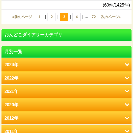
(60件/1425件)
|
|
|
|
...
«
前のページ
1
2
3
4
72
次のページ
»
おんどこダイアリーカテゴリ
月別一覧
2024年
2022年
8月 (12)
2021年
2月 (12)
2020年
12月 (41)
1月 (77)
2012年
12月 (7)
11月 (22)
2011年
12月 (2)
11月 (6)
10月 (22)