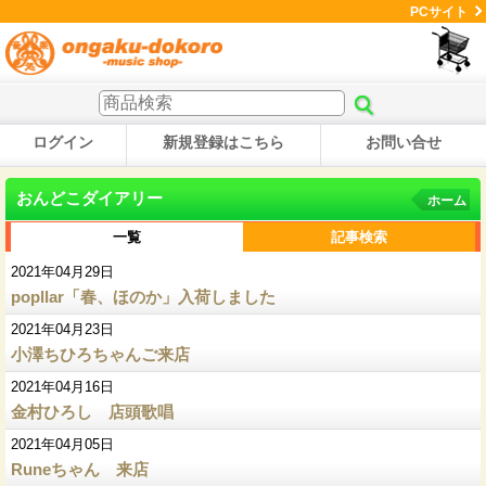
PCサイト
ログイン
新規登録はこちら
お問い合せ
おんどこダイアリー
ホーム
一覧
記事検索
2021年04月29日
popllar「春、ほのか」入荷しました
2021年04月23日
小澤ちひろちゃんご来店
2021年04月16日
金村ひろし 店頭歌唱
2021年04月05日
Runeちゃん 来店