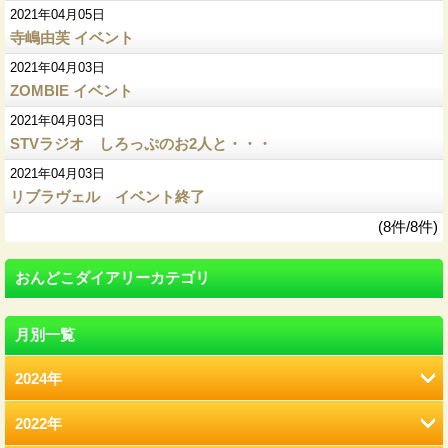
2021年04月05日
寺嶋由芙 イベント
2021年04月03日
ZOMBIE イベント
2021年04月03日
STVラジオ しろっぷのお2人と・・・
2021年04月03日
リブラヴェル イベント終了
(8件/8件)
おんどこダイアリーカテゴリ
月別一覧
2024年
2022年
8月 (12)