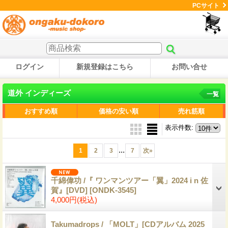
PCサイト
ログイン
新規登録はこちら
お問い合せ
道外 インディーズ
一覧
おすすめ順
価格の安い順
売れ筋順
表示件数
:
...
1
2
3
7
次
»
千綿偉功 /『 ワンマンツアー「翼」2024 i n 佐
賀』[DVD]
[ONDK-3545]
4,000円
(税込)
Takumadrops / 「MOLT」[CDアルバム 2025