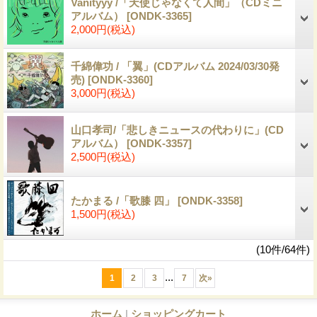
Vanityyy /「天使じゃなくて人間」（CDミニ
アルバム）
[ONDK-3365]
2,000円
(税込)
千綿偉功 / 「翼」(CDアルバム 2024/03/30発
売)
[ONDK-3360]
3,000円
(税込)
山口孝司/「悲しきニュースの代わりに」(CD
アルバム）
[ONDK-3357]
2,500円
(税込)
たかまる /「歌膝 四」
[ONDK-3358]
1,500円
(税込)
(10件/64件)
...
1
2
3
7
次
»
ホーム
|
ショッピングカート