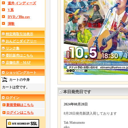
道外 インディーズ
V系
DVD／Blu-ray
演歌
特定商取引法表示
おんどこダイアリー
リンク集
委託販売はこちら
店舗住所・MAP
ショッピングカート
カートの中身
カートは空です。
本日発売日です
ログイン
2024年08月28日
新規登録はこちら
ログインはこちら
8月28日発売新譜入荷しております
Tak Matsumoto
aiko