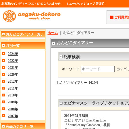
北海道のインディーズCD・DVDならおまかせ！ ミュージックショップ 音楽処
ご利用案
ホーム
｜
おんどこダイアリー
おんどこダイアリーカテ
ゴリ
おんどこダイアリー
月別一覧
2024年
記事検索
2022年
2021年
キーワード
カテゴ
2020年
2012年
おんどこダイアリー:
1425
件
2011年
2010年
2009年
エビナマスジ ライブチケット＆ア
2008年
2024年08月28日
2007年
エビナマスジ One Man Live
『Sound of my Gradation』札幌
商品カテゴリ一覧