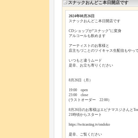
スナックおんどこ本日開店です
2024年08月26日
スナックおんどこ本日開店です
CDショップが“スナック”に変身
アルコールも飲めます
アーティストのお客様と
店主ちづことのツイキャス生配信もやっ
いつもと違うムード
是非、お立ち寄りください
8月26日（月）
19:00 open
23:00 close
(ラストオーダー 22:00）
8月26日のお客様はエビナマスジさんとTom
21時頃からスタート
https://twitcasting.tv/ondoko
是非、ご覧ください