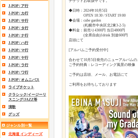
チケットお取扱中です。
J-POP / ア行
◆日時：2024年10月5日
J-POP / カ行
OPEN 18:30 / START 19:00
◆会場：cube garden
J-POP / サ行
(札幌市中央区北2東3-2-5)
J-POP / タ行
◆料金：前売り4300円 当日4800円
(全席自由)1drink 別途600円
J-POP / ナ行
店頭にて
J-POP / ハ行
[アルバムご予約受付中]
J-POP / マ行
J-POP / ヤ行
合わせて10月5日発売のニューアルバム
ご予約特典：レコーディング風景の映像
J-POP / ラ行
J-POP / ワ行
ご予約は店頭、メール、お電話にて
J-POP / オムニバス
ご利用をお待ちしております
ライブチケット
クラシック/イージーリ
スニング/JAZZ等
演歌
グッズ
ジャンル別一覧
北海道 インディーズ