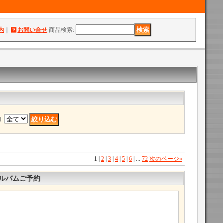
内
｜
お問い合せ
商品検索
:
リ
1
|
2
|
3
|
4
|
5
|
6
|
...
72
次のページ
»
ルバムご予約