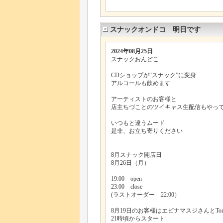
スナックオンドコ 明日です
2024年08月25日
スナックおんどこ
CDショップが“スナック”に変身
アルコールも飲めます
アーティストのお客様と
店主ちづことのツイキャス生配信もやっ
いつもと違うムード
是非、お立ち寄りください
8月スナック開店日
8月26日（月）
19:00 open
23:00 close
(ラストオーダー 22:00）
8月19日のお客様はエビナマスジさんとTom
21時頃からスタート