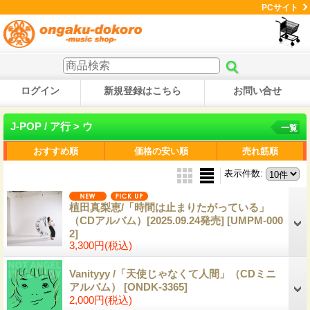
PCサイト
ログイン
新規登録はこちら
お問い合せ
J-POP / ア行 > ウ
一覧
おすすめ順
価格の安い順
売れ筋順
表示件数
:
植田真梨恵/「時間は止まりたがっている」
（CDアルバム）[2025.09.24発売]
[UMPM-000
2]
3,300円
(税込)
Vanityyy /「天使じゃなくて人間」（CDミニ
アルバム）
[ONDK-3365]
2,000円
(税込)