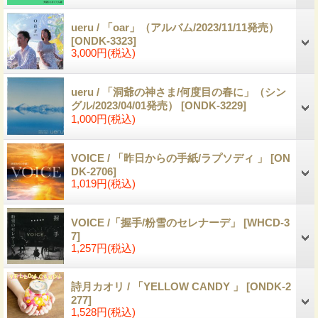
ueru / 「oar」（アルバム/2023/11/11発売）
[ONDK-3323]
3,000円
(税込)
ueru / 「洞爺の神さま/何度目の春に」（シン
グル/2023/04/01発売）
[ONDK-3229]
1,000円
(税込)
VOICE / 「昨日からの手紙/ラプソディ 」
[ON
DK-2706]
1,019円
(税込)
VOICE /「握手/粉雪のセレナーデ」
[WHCD-3
7]
1,257円
(税込)
詩月カオリ / 「YELLOW CANDY 」
[ONDK-2
277]
1,528円
(税込)