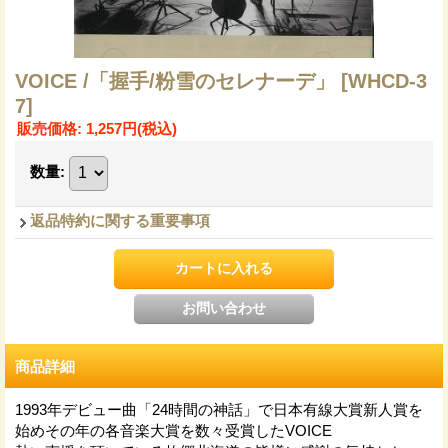
VOICE /「握手/粉雪のセレナーデ」
[WHCD-3
7]
販売価格
:
1,257円
(税込)
数量
:
返品特約に関する重要事項
商品詳細
1993年デビュー曲「24時間の神話」で日本有線大賞新人賞を
始めその年の各音楽大賞を数々受賞したVOICE