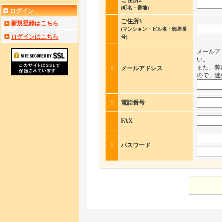
ご住所2
(町名・番地)
ログイン
ご住所3
新規登録はこちら
(マンション・ビル名・部屋番
ログインはこちら
号)
メールア
い。
また、弊
!
メールアドレス
ので、迷
!
電話番号
FAX
!
パスワード