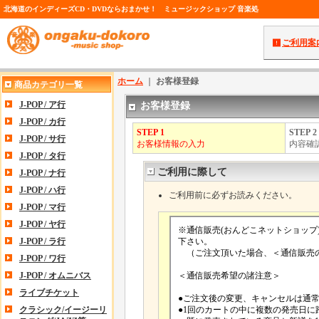
北海道のインディーズCD・DVDならおまかせ！ ミュージックショップ 音楽処
ご利用案
ホーム
｜
お客様登録
商品カテゴリ一覧
J-POP / ア行
お客様登録
J-POP / カ行
STEP 1
STEP 2
J-POP / サ行
お客様情報の入力
内容確
J-POP / タ行
ご利用に際して
J-POP / ナ行
J-POP / ハ行
ご利用前に必ずお読みください。
J-POP / マ行
J-POP / ヤ行
J-POP / ラ行
J-POP / ワ行
J-POP / オムニバス
ライブチケット
クラシック/イージーリ