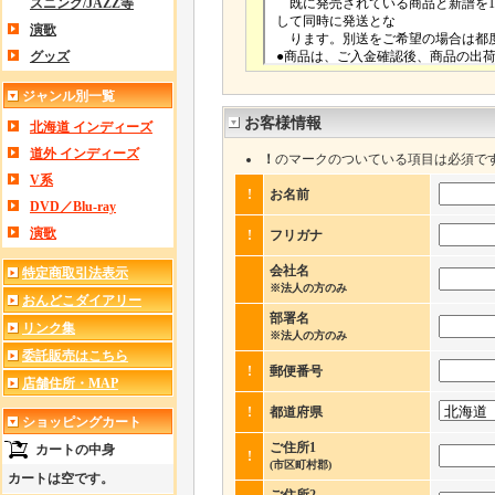
スニング/JAZZ等
演歌
グッズ
ジャンル別一覧
お客様情報
北海道 インディーズ
道外 インディーズ
！
のマークのついている項目は必須で
V系
!
お名前
DVD／Blu-ray
演歌
!
フリガナ
会社名
特定商取引法表示
※法人の方のみ
おんどこダイアリー
部署名
リンク集
※法人の方のみ
委託販売はこちら
!
郵便番号
店舗住所・MAP
!
都道府県
ショッピングカート
ご住所1
カートの中身
!
(市区町村郡)
カートは空です。