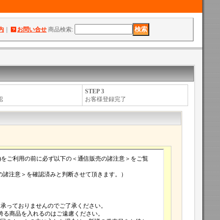
内
｜
お問い合せ
商品検索
:
STEP 3
認
お客様登録完了