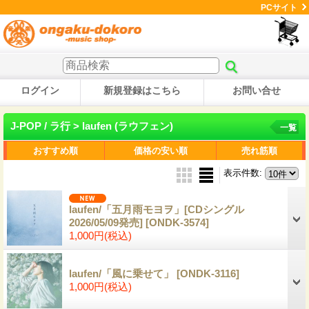
PCサイト
ログイン
新規登録はこちら
お問い合せ
J-POP / ラ行 > laufen (ラウフェン)
一覧
おすすめ順
価格の安い順
売れ筋順
表示件数
:
laufen/「五月雨モヨヲ」[CDシングル
2026/05/09発売]
[ONDK-3574]
1,000円
(税込)
laufen/「風に乗せて」
[ONDK-3116]
1,000円
(税込)