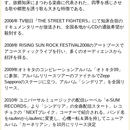
す。故郷知床にまつわる楽曲に代表された、四季を感じさせ
る歌や郷愁を誘う歌も大きな特徴である。
2006年 TV朝日『THE STREET FIGHTERS』にて知床合宿の
ドキュメンタリーが放送され、全国各地からCDの通販希望が
殺到する。
2008年 RISING SUN ROCK FESTIVAL2008のアートブースで
アコースティックライブを行い、多くのオーディエンスから
好評を得る。
2009年オトキタのコンピレーションアルバム「オトキタ09」
に参加。アルバムリリースツアーのファイナルでZepp
Sapporoのステージに立つ。アルバム「シンデリア」を全国リ
リース。
2010年 ユニバーサルミュージックの配信レーベル「e-SUM
RECORDS」より「シンデリア」の全曲配信スタート。レコ
チョクの「NEXTブレイク」コーナーで紹介される。バンド名
をraufenからlaufenに変更し、心機一転＆満を持してニューア
ルバム「カーネリアン」を10月にリリース決定