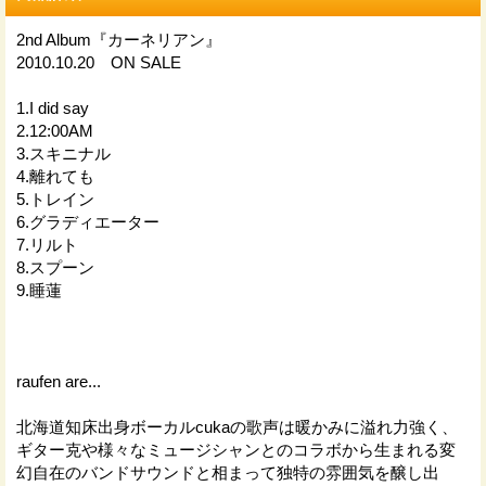
2nd Album『カーネリアン』
2010.10.20 ON SALE
1.I did say
2.12:00AM
3.スキニナル
4.離れても
5.トレイン
6.グラディエーター
7.リルト
8.スプーン
9.睡蓮
raufen are...
北海道知床出身ボーカルcukaの歌声は暖かみに溢れ力強く、
ギター克や様々なミュージシャンとのコラボから生まれる変
幻自在のバンドサウンドと相まって独特の雰囲気を醸し出