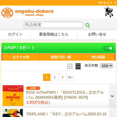
PCサイト
ログイン
新規登録はこちら
お問い合せ
J-POP / タ行 > ト
一覧
おすすめ順
価格の安い順
売れ筋順
表示件数
:
1
2
3
次
»
DOG inThePWO / 「BOOTLEGS」[CDアル
バム 2026/04/01発売]
[ONDK-3570]
3,900円
(税込)
TRIPLANE / 「KEY」[CDアルバム2025.03.19