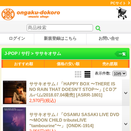
PCサイト
ログイン
新規登録はこちら
お問い合せ
J-POP / サ行 > ササキオサム
一覧
おすすめ順
価格の安い順
売れ筋順
表示件数
:
ササキオサム / 「HAPPY BOX 〜THERE IS
NO RAIN THAT DOESN'T STOP〜」[ＣDア
ルバム/2018.07.04発売]
[ASRR-1801]
2,970円
(税込)
ササキオサム / 「OSAMU SASAKI LIVE DVD
〜MOON CHILD tributeLIVE
"tambourine"〜」
[ONDK-1914]