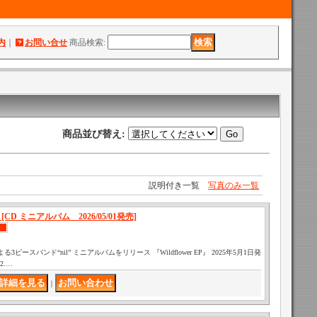
内
｜
お問い合せ
商品検索
:
商品並び替え
:
説明付き一覧
写真のみ一覧
 EP」[CD ミニアルバム 2026/05/01発売]
る3ピースバンド“nil” ミニアルバムをリリース 『Wildflower EP』 2025年5月1日発
 2.…
｜