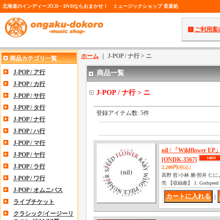
北海道のインディーズCD・DVDならおまかせ！ ミュージックショップ 音楽処
ご利用案
ホーム
｜
J-POP / ナ行 > ニ
商品カテゴリ一覧
J-POP / ア行
商品一覧
J-POP / カ行
J-POP / ナ行 > ニ
J-POP / サ行
J-POP / タ行
登録アイテム数
:
5件
J-POP / ナ行
J-POP / ハ行
J-POP / マ行
nil / 「Wildflower
J-POP / ヤ行
[ONDK-3567]
J-POP / ラ行
2,200円
(税込)
高野 哲/小林 勝/照井 仁によ
J-POP / ワ行
売 【収録曲】 1. Godspeed
J-POP / オムニバス
｜
ライブチケット
クラシック/イージーリ