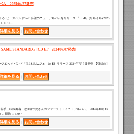
 アルバム 2025/04/27発売]
る3ピースバンド“nil” 待望のニューアルバムをリリース 『lil ill』(リルイル) 2025
lil ill…
｜
 IT SAME STANDARD」[CD EP 2024/07/07発売]
ックバンド「N.I.S.S.(ニス)」 1st EP リリース 2024年7月7日発売 【収録曲】
｜
手三味線奏者、忍弥(にや)さんのファースト・ミニ・アルバム。 2014年10月13
2. 深海 3. Dua 4…
｜