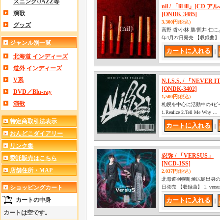
スニング/JAZZ等
nil / 「lil ill」[CD
演歌
[ONDK-3485]
3,300円
(税込)
グッズ
高野 哲/小林 勝/照井 仁によ
年4月27日発売 【収録曲】 1. 
ジャンル別一覧
｜
北海道 インディーズ
道外 インディーズ
V系
N.I.S.S. / 「NEVER
[ONDK-3402]
DVD／Blu-ray
1,500円
(税込)
演歌
札幌を中心に活動中の4ピースロ
1.Realize 2.Tell Me Why …
特定商取引法表示
｜
おんどこダイアリー
リンク集
忍弥 / 「VERSUS」
委託販売はこちら
[NCD-1SS]
店舗住所・MAP
2,037円
(税込)
北海道羽幌町焼尻島出身の若
ショッピングカート
日発売 【収録曲】 1. versus 
カートの中身
｜
カートは空です。