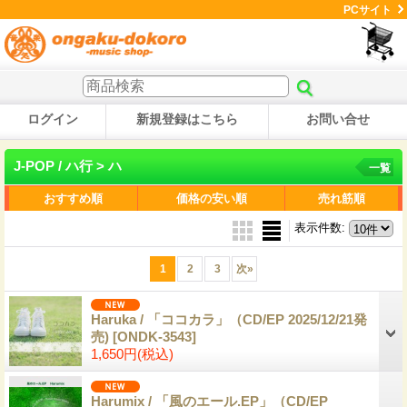
PCサイト
ログイン
新規登録はこちら
お問い合せ
J-POP / ハ行 > ハ
一覧
おすすめ順
価格の安い順
売れ筋順
表示件数
:
1
2
3
次
»
Haruka / 「ココカラ」（CD/EP 2025/12/21発
売)
[ONDK-3543]
1,650円
(税込)
Harumix / 「風のエール.EP」（CD/EP