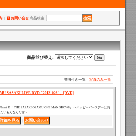
内
｜
お問い合せ
商品検索
:
商品並び替え
:
説明付き一覧
写真のみ一覧
 SASAKI LIVE DVD "20121026"」[DVD]
oji Planet K 「THE SASAKI OSAMU ONE MAN SHOW6」 〜ハッピーバースデーは内
いたいもんなんだぜ〜…
｜