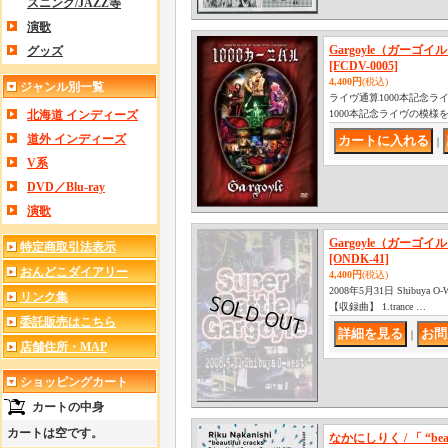
スニング/JAZZ等
演歌
Gargoyle（ガーゴイ
グッズ
[FCDV-0005]
4,400円
(税込)
ジャンル別一覧
ライヴ通算1000本記念ライブ
北海道 インディーズ
1000本記念ライヴの模様
道外 インディーズ
｜
V系
DVD／Blu-ray
演歌
Gargoyle（ガーゴイル） /
特定商取引法表示
[ONDK-41]
おんどこダイアリー
4,400円
(税込)
2008年5月31日 Shibuya O
リンク集
【収録曲】 1.trance …
委託販売はこちら
｜
店舗住所・MAP
ショッピングカート
カートの中身
カートは空です。
なかにしりく / 「 “beautifu