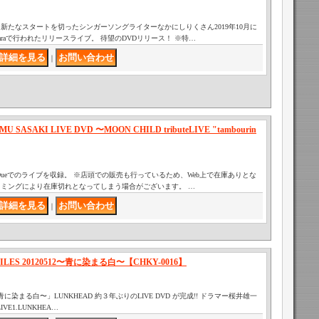
新たなスタートを切ったシンガーソングライターなかにしりくさん2019年10月に
taraで行われたリリースライブ。 待望のDVDリリース！ ※特…
｜
SASAKI LIVE DVD 〜MOON CHILD tributeLIVE "tambourin
ub Oueでのライブを収録。 ※店頭での販売も行っているため、Web上で在庫ありとな
ミングにより在庫切れとなってしまう場合がございます。 …
｜
 FILES 20120512〜青に染まる白〜【CHKY-0016】
0512〜青に染まる白〜」LUNKHEAD 約３年ぶりのLIVE DVD が完成!! ドラマー桜井雄一
VE1.LUNKHEA…