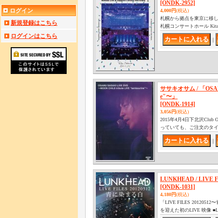
[ONDK-2952]
ログイン
4,000円
(税込)
札幌から拠点を東京に移し
新規登録はこちら
札幌コンサートホール Ki
ログインはこちら
｜
ササキオサム / 「OSAMU 
e"〜」
[ONDK-1914]
3,056円
(税込)
2015年4月4日下北沢Cl
っていても、ご注文のタイ
｜
LUNKHEAD / LIVE
[ONDK-1031]
4,180円
(税込)
「LIVE FILES 2012
を迎えた初のLIVE 映像 ■LI