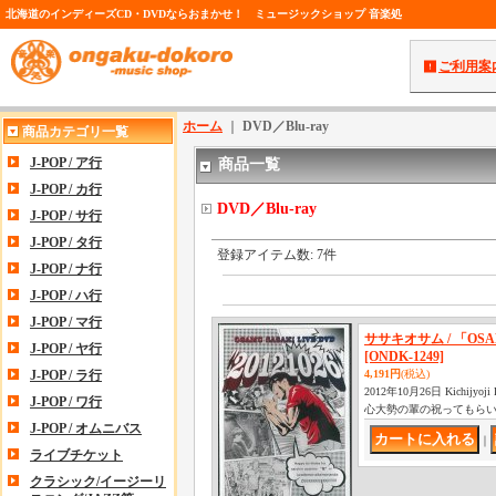
北海道のインディーズCD・DVDならおまかせ！ ミュージックショップ 音楽処
ご利用案
ホーム
｜
DVD／Blu-ray
商品カテゴリ一覧
J-POP / ア行
商品一覧
J-POP / カ行
DVD／Blu-ray
J-POP / サ行
J-POP / タ行
登録アイテム数
:
7件
J-POP / ナ行
J-POP / ハ行
J-POP / マ行
ササキオサム / 「OSAMU
J-POP / ヤ行
[ONDK-1249]
J-POP / ラ行
4,191円
(税込)
2012年10月26日 Kichijy
J-POP / ワ行
心大勢の輩の祝ってもら
J-POP / オムニバス
｜
ライブチケット
クラシック/イージーリ