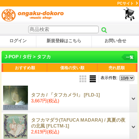
PCサイト
ログイン
新規登録はこちら
お問い合せ
J-POP / タ行 > タフカ
一覧
おすすめ順
価格の安い順
売れ筋順
表示件数
:
タフカ / 「タフカメラI」
[FLD-1]
3,667円
(税込)
タフカマダラ(TAFUCA MADARA) / 真夏の夜
の北風
[FLCTM-1]
2,619円
(税込)