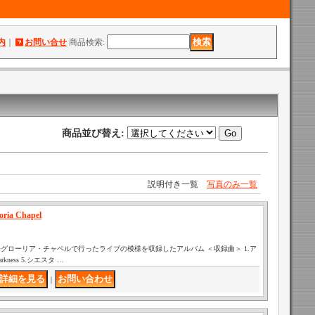
内
｜
お問い合せ
商品検索
:
商品並び替え
:
説明付き一覧
写真のみ一覧
oria Chapel
川教会グローリア・チャペルで行ったライブの模様を収録したアルバム ＜収録曲＞ 1.ア
darkness 5.シエスタ …
｜