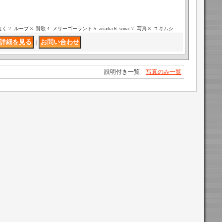
んとなく 2. ループ 3. 賛歌 4. メリーゴーランド 5. arcadia 6. sonar 7. 写真 8. ユキムシ …
｜
説明付き一覧
写真のみ一覧