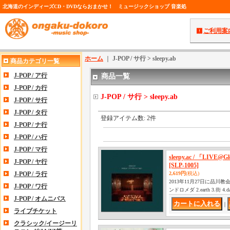
北海道のインディーズCD・DVDならおまかせ！ ミュージックショップ 音楽処
ご利用案
ホーム
｜
J-POP / サ行 > sleepy.ab
商品カテゴリ一覧
J-POP / ア行
商品一覧
J-POP / カ行
J-POP / サ行 > sleepy.ab
J-POP / サ行
J-POP / タ行
登録アイテム数
:
2件
J-POP / ナ行
J-POP / ハ行
J-POP / マ行
sleepy.ac / 「LIVE@Gl
J-POP / ヤ行
[SLP-1005]
J-POP / ラ行
2,619円
(税込)
2013年11月27日に品
J-POP / ワ行
ンドロメダ 2.earth 3.街 4.
J-POP / オムニバス
｜
ライブチケット
クラシック/イージーリ