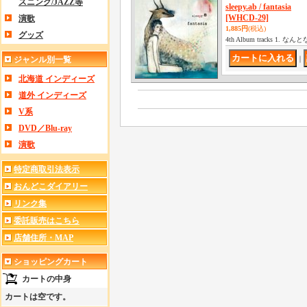
スニング/JAZZ等
sleepy.ab / fantasia
[WHCD-29]
演歌
1,885円
(税込)
グッズ
4th Album tracks 1. な
ジャンル別一覧
｜
北海道 インディーズ
道外 インディーズ
V系
DVD／Blu-ray
演歌
特定商取引法表示
おんどこダイアリー
リンク集
委託販売はこちら
店舗住所・MAP
ショッピングカート
カートの中身
カートは空です。