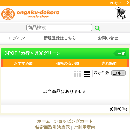
PCサイト
ログイン
新規登録はこちら
お問い合せ
J-POP / カ行 > 月光グリーン
一覧
おすすめ順
価格の安い順
売れ筋順
表示件数
:
該当商品はありません
(0件/0件)
ホーム
|
ショッピングカート
特定商取引法表示
|
ご利用案内