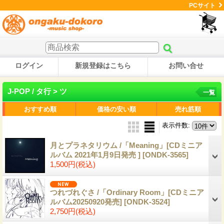
PCサイト
ログイン
新規登録はこちら
お問い合せ
J-POP / タ行 > ツ
一覧
おすすめ順
価格の安い順
売れ筋順
表示件数
:
月とプラネタリウム /「Meaning」[CDミニア
ルバム 2021年1月9日発売 ]
[ONDK-3565]
1,500円
(税込)
つれづれぐさ /「Ordinary Room」[CDミニア
ルバム20250920発売]
[ONDK-3524]
2,750円
(税込)