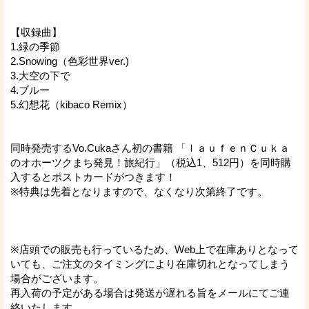
【収録曲】
1.緑の季節
2.Snowing（色彩世界ver.)
3.大空の下で
4.ブルー
5.幻想花（kibaco Remix）
同時発売するVo.Cukaさん初の書籍 「ｌａｕｆｅｎＣｕｋａ
のオホーツクまち発見！旅紀行」（税込1、512円）を同時購
入するとポストカードがつきます！
※特典は先着となりますので、なくなり次第終了です。
※店頭での販売も行っているため、Web上で在庫ありとなって
いても、ご注文のタイミングにより在庫切れとなってしまう
場合がございます。
再入荷の予定がある場合は発送が遅れる旨をメールにてご連
絡いたします。