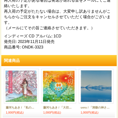
再入荷の予定がある場合は発送が遅れる旨をメールにてご連
絡いたします。
再入荷の予定がたたない場合は、大変申し訳ありませんがこ
ちらからご注文をキャンセルさせていただく場合がございま
す。
（メールにてその旨ご連絡させていただきます。）
インディーズ CD アルバム
:
1CD
発売日
:
2023年11月11日発売
商品番号
:
ONDK-3323
関連商品
藤河ちあき / 「私のふるさと、伊達」
藤河ちあき / 「大切なあなたへ」
ueru / 「洞爺の神さま/何度目の春に」（シングル/2023/04/01発売）
1,000円
(税込)
1,000円
(税込)
1,000円
(税込)