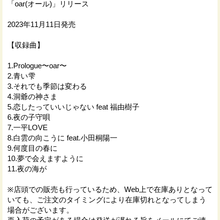
「oar(オール)」リリース
2023年11月11日発売
【収録曲】
1.Prologue〜oar〜
2.青い雫
3.それでも季節は変わる
4.洞爺の神さま
5.恋したっていいじゃない feat 福由樹子
6.夜の子守唄
7.一平LOVE
8.白雲の向こうに feat.小田桐陽一
9.何度目の春に
10.夢で会えますように
11.夜の海が
※店頭での販売も行っているため、Web上で在庫ありとなって
いても、ご注文のタイミングにより在庫切れとなってしまう
場合がございます。