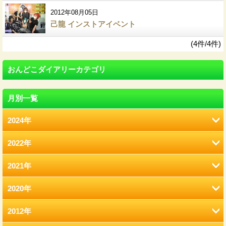
2012年08月05日
己龍 インストアイベント
(4件/4件)
おんどこダイアリーカテゴリ
月別一覧
2024年
2022年
8月 (12)
2021年
2月 (12)
2020年
12月 (41)
1月 (77)
2012年
12月 (7)
11月 (22)