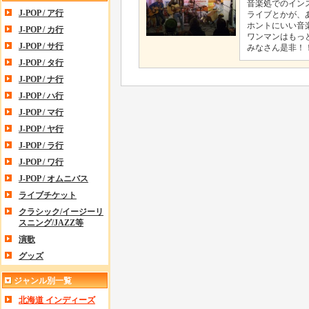
音楽処でのイン
J-POP / ア行
ライブとかが、
ホントにいい音
J-POP / カ行
ワンマンはもっ
J-POP / サ行
みなさん是非！
J-POP / タ行
J-POP / ナ行
J-POP / ハ行
J-POP / マ行
J-POP / ヤ行
J-POP / ラ行
J-POP / ワ行
J-POP / オムニバス
ライブチケット
クラシック/イージーリ
スニング/JAZZ等
演歌
グッズ
ジャンル別一覧
北海道 インディーズ