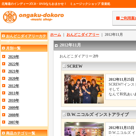
北海道のインディーズCD・DVDならおまかせ！ ミュージックショップ 音楽処
ご利用案
ホーム
｜
おんどこダイアリー
｜
2012年11月
おんどこダイアリーカテ
ゴリ
2012年11月
月別一覧
おんどこダイアリー:
2
件
2024年
2022年
SCREW
2021年
2020年
2012年11月25日
SCREW!!イ
2012年
そして、
2011年
なんて和気あい
2010年
2009年
D.W.ニコルズ インストアライブ
2008年
2007年
2012年11月15日
D.W.ニコルズ
商品カテゴリ一覧