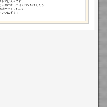
ストアは久々です。
ある度に寄ってはくれていましたが、
楽聴かせてくれます。
といいはず！！
！！