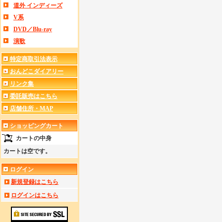
道外 インディーズ
V系
DVD／Blu-ray
演歌
特定商取引法表示
おんどこダイアリー
リンク集
委託販売はこちら
店舗住所・MAP
ショッピングカート
カートの中身
カートは空です。
ログイン
新規登録はこちら
ログインはこちら