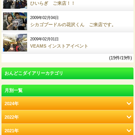
ひいらぎ ご来店！！
2009年02月04日
シカゴプードルの花沢くん ご来店です。
2009年02月01日
VEAMS インストアイベント
(19件/19件)
おんどこダイアリーカテゴリ
月別一覧
2024年
2022年
8月 (12)
2021年
2月 (12)