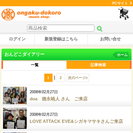
PCサイト
ログイン
新規登録はこちら
お問い合せ
おんどこダイアリー
ホーム
一覧
記事検索
|
1
2
次のページ
»
2008年02月27日
doa 徳永暁人 さん ご来店
2008年02月27日
LOVE ATTACK EVE&シガキマサキさんご来店