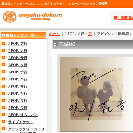
北海道のインディーズCD・DVDならおまかせ！ ミュージックショップ 音楽処
ご利用案
ホーム
｜ J-POP / ア行 >
ア
｜
アビガシ / 「暁/靴音」
商品カテゴリ一覧
J-POP / ア行
商品詳細
J-POP / カ行
J-POP / サ行
J-POP / タ行
J-POP / ナ行
J-POP / ハ行
J-POP / マ行
J-POP / ヤ行
J-POP / ラ行
J-POP / ワ行
J-POP / オムニバス
ライブチケット
クラシック/イージーリ