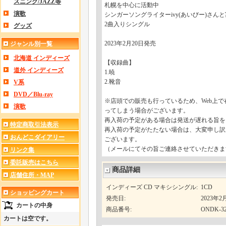
スニング/JAZZ等
札幌を中心に活動中
演歌
シンガーソングライターivy(あいびー)さ
2曲入りシングル
グッズ
2023年2月20日発売
ジャンル別一覧
北海道 インディーズ
【収録曲】
道外 インディーズ
1.暁
2.靴音
V系
DVD／Blu-ray
※店頭での販売も行っているため、Web上
演歌
ってしまう場合がございます。
再入荷の予定がある場合は発送が遅れる旨を
特定商取引法表示
再入荷の予定がたたない場合は、大変申し訳
おんどこダイアリー
ございます。
（メールにてその旨ご連絡させていただきま
リンク集
委託販売はこちら
商品詳細
店舗住所・MAP
インディーズ CD マキシシングル
:
1CD
ショッピングカート
発売日
:
2023年
カートの中身
商品番号
:
ONDK-32
カートは空です。