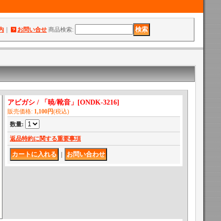
内
｜
お問い合せ
商品検索
:
アビガシ / 「暁/靴音」
[
ONDK-3216
]
販売価格
:
1,100円
(税込)
数量
:
返品特約に関する重要事項
｜