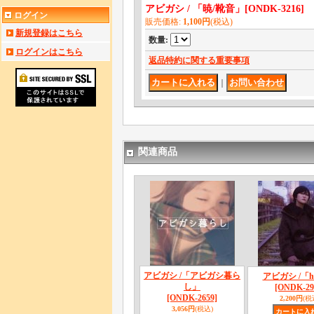
アビガシ / 「暁/靴音」
[
ONDK-3216
]
ログイン
販売価格
:
1,100円
(税込)
新規登録はこちら
数量
:
ログインはこちら
返品特約に関する重要事項
｜
関連商品
アビガシ /「アビガシ暮ら
アビガシ /「h
し」
[ONDK-29
[ONDK-2659]
2,200円
(税
3,056円
(税込)