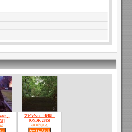
アビガシ / 「長閑」
atch」
[ONDK-2985]
31]
2,000円
(税込)
込)