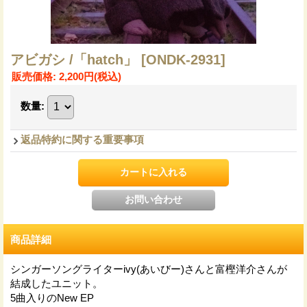
アビガシ /「hatch」
[ONDK-2931]
販売価格
:
2,200円
(税込)
数量
:
返品特約に関する重要事項
商品詳細
シンガーソングライターivy(あいびー)さんと富樫洋介さんが
結成したユニット。
5曲入りのNew EP