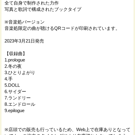
全て自身で制作された力作
写真と歌詞で構成されたブックタイプ
※音楽処バージョン
音楽処限定の曲が聴けるQRコードが印刷されています。
2023年3月21日発売
【収録曲】
1.prologue
2.冬の夜
3.ひとりよがり
4.手
5.DOLL
6.サイダー
7.ランドリー
8.エンドロール
9.epilogue
※店頭での販売も行っているため、Web上で在庫ありとなって