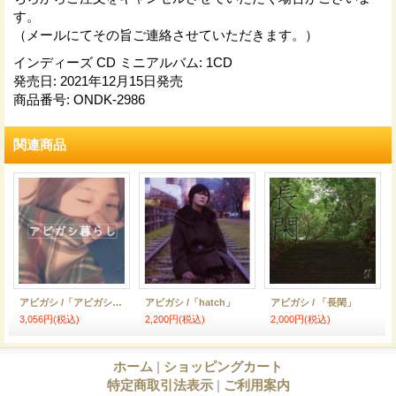
す。
（メールにてその旨ご連絡させていただきます。）
インディーズ CD ミニアルバム
:
1CD
発売日
:
2021年12月15日発売
商品番号
:
ONDK-2986
関連商品
アビガシ /「アビガシ暮らし」
アビガシ /「hatch」
アビガシ / 「長閑」
3,056円
(税込)
2,200円
(税込)
2,000円
(税込)
ホーム
|
ショッピングカート
特定商取引法表示
|
ご利用案内