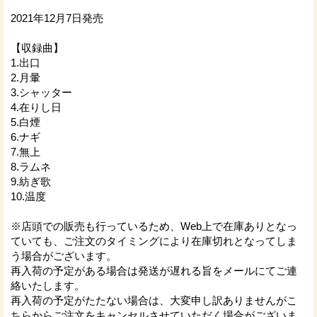
2021年12月7日発売
【収録曲】
1.出口
2.月暈
3.シャッター
4.在りし日
5.白煙
6.ナギ
7.無上
8.ラムネ
9.紡ぎ歌
10.温度
※店頭での販売も行っているため、Web上で在庫ありとなっ
ていても、ご注文のタイミングにより在庫切れとなってしま
う場合がございます。
再入荷の予定がある場合は発送が遅れる旨をメールにてご連
絡いたします。
再入荷の予定がたたない場合は、大変申し訳ありませんがこ
ちらからご注文をキャンセルさせていただく場合がございま