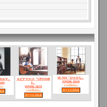
SE-NO/「ひとひら」
カルマ」
エビナマスジ/「UPSTAIR
[ONDK-2024]
26]
S」
1,222円
(税込)
[ONDK-2025]
込)
2,547円
(税込)