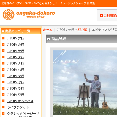
北海道のインディーズCD・DVDならおまかせ！ ミュージックショップ 音楽処
ご利用案
ホーム
｜ J-POP / サ行 >
SE-NO
｜
エビナマスジ/「Ca
商品カテゴリ一覧
J-POP / ア行
商品詳細
J-POP / カ行
J-POP / サ行
J-POP / タ行
J-POP / ナ行
J-POP / ハ行
J-POP / マ行
J-POP / ヤ行
J-POP / ラ行
J-POP / ワ行
J-POP / オムニバス
ライブチケット
クラシック/イージーリ