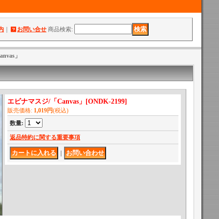
内
｜
お問い合せ
商品検索
:
nvas」
エビナマスジ/「Canvas」
[
ONDK-2199
]
販売価格
:
1,019円
(税込)
数量
:
返品特約に関する重要事項
｜