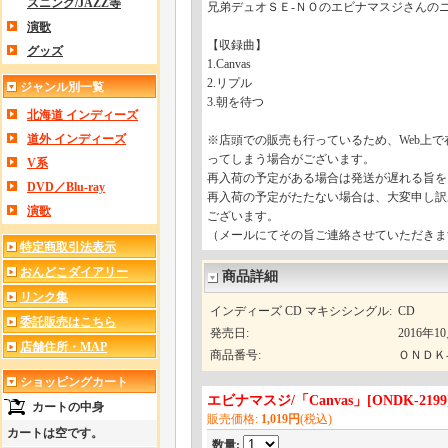
スニング/JAZZ等
兄弟デュオＳＥ-ＮＯのエビナマスジさんの
演歌
【収録曲】
グッズ
1.Canvas
2.リプル
ジャンル別一覧
3.朝を待つ
北海道 インディーズ
道外 インディーズ
※店頭での販売も行っているため、Web上
ってしまう場合がございます。
V系
再入荷の予定がある場合は発送が遅れる旨を
DVD／Blu-ray
再入荷の予定がたたない場合は、大変申し訳
演歌
ございます。
（メールにてその旨ご連絡させていただきま
特定商取引法表示
おんどこダイアリー
商品詳細
リンク集
インディーズ CD マキシシングル
:
CD
委託販売はこちら
発売日
:
2016年1
店舗住所・MAP
商品番号
:
ＯＮＤＫ-
ショッピングカート
エビナマスジ/「Canvas」
[
ONDK-2199
カートの中身
販売価格
:
1,019円
(税込)
カートは空です。
数量
: