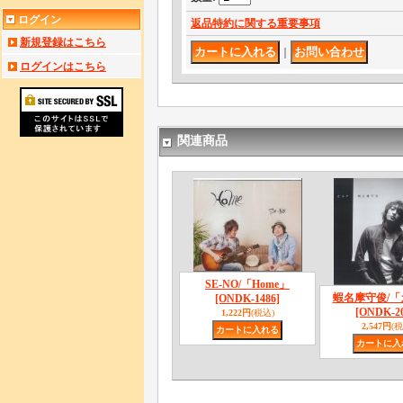
ログイン
返品特約に関する重要事項
新規登録はこちら
｜
ログインはこちら
関連商品
SE-NO/「Home」
蝦名摩守俊/「
[ONDK-1486]
[ONDK-20
1,222円
(税込)
2,547円
(税