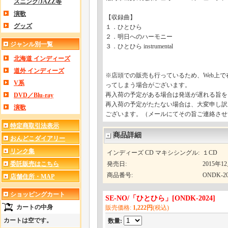
スニング/JAZZ等
演歌
【収録曲】
グッズ
１．ひとひら
２．明日へのハーモニー
ジャンル別一覧
３．ひとひら instrumental
北海道 インディーズ
道外 インディーズ
※店頭での販売も行っているため、Web上
V系
ってしまう場合がございます。
再入荷の予定がある場合は発送が遅れる旨を
DVD／Blu-ray
再入荷の予定がたたない場合は、大変申し訳
演歌
ございます。（メールにてその旨ご連絡させ
特定商取引法表示
商品詳細
おんどこダイアリー
リンク集
インディーズ CD マキシシングル
:
１CD
委託販売はこちら
発売日
:
2015年
商品番号
:
ONDK-20
店舗住所・MAP
ショッピングカート
SE-NO/「ひとひら」
[
ONDK-2024
]
カートの中身
販売価格
:
1,222円
(税込)
カートは空です。
数量
: