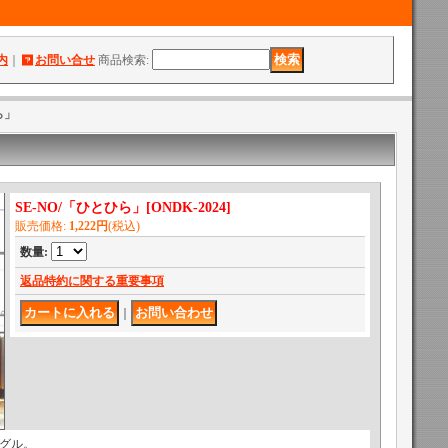
内
｜
お問い合せ
商品検索
:
ら」
SE-NO/「ひとひら」
[
ONDK-2024
]
販売価格
:
1,222円
(税込)
数量
:
返品特約に関する重要事項
｜
ングル。