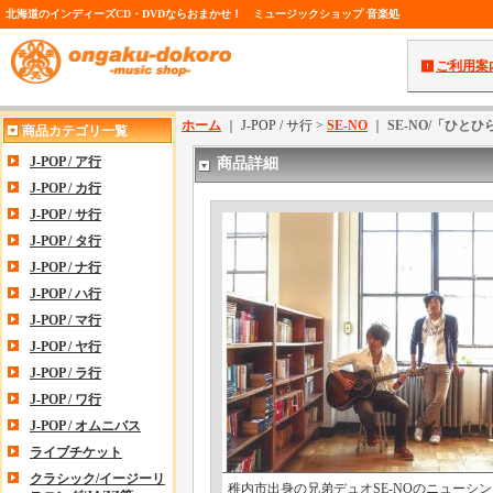
北海道のインディーズCD・DVDならおまかせ！ ミュージックショップ 音楽処
ご利用案
ホーム
｜ J-POP / サ行 >
SE-NO
｜
SE-NO/「ひとひ
商品カテゴリ一覧
J-POP / ア行
商品詳細
J-POP / カ行
J-POP / サ行
J-POP / タ行
J-POP / ナ行
J-POP / ハ行
J-POP / マ行
J-POP / ヤ行
J-POP / ラ行
J-POP / ワ行
J-POP / オムニバス
ライブチケット
クラシック/イージーリ
稚内市出身の兄弟デュオSE-NOのニューシ