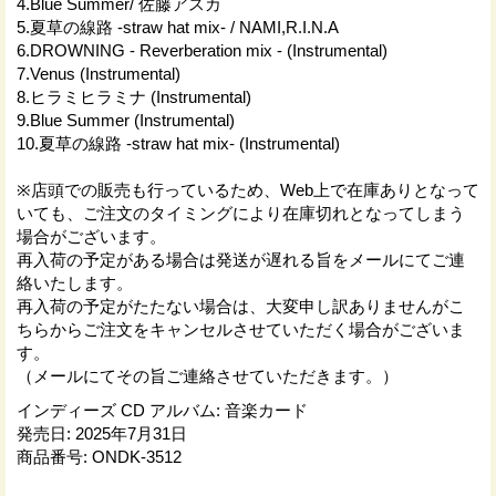
4.Blue Summer/ 佐藤アスカ
5.夏草の線路 -straw hat mix- / NAMI,R.I.N.A
6.DROWNING - Reverberation mix - (Instrumental)
7.Venus (Instrumental)
8.ヒラミヒラミナ (Instrumental)
9.Blue Summer (Instrumental)
10.夏草の線路 -straw hat mix- (Instrumental)
※店頭での販売も行っているため、Web上で在庫ありとなって
いても、ご注文のタイミングにより在庫切れとなってしまう
場合がございます。
再入荷の予定がある場合は発送が遅れる旨をメールにてご連
絡いたします。
再入荷の予定がたたない場合は、大変申し訳ありませんがこ
ちらからご注文をキャンセルさせていただく場合がございま
す。
（メールにてその旨ご連絡させていただきます。）
インディーズ CD アルバム
:
音楽カード
発売日
:
2025年7月31日
商品番号
:
ONDK-3512