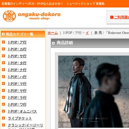
北海道のインディーズCD・DVDならおまかせ！ ミュージックショップ 音楽処
ご利用案
ホーム
｜ J-POP / ア行 >
イ
｜
泉 亮 / 「Reinvent O
商品カテゴリ一覧
J-POP / ア行
商品詳細
J-POP / カ行
J-POP / サ行
J-POP / タ行
J-POP / ナ行
J-POP / ハ行
J-POP / マ行
J-POP / ヤ行
J-POP / ラ行
J-POP / ワ行
J-POP / オムニバス
ライブチケット
クラシック/イージーリ