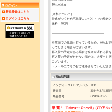
10.soothing
ログイン
新規登録はこちら
[送料について]
ログインはこちら
特典がつくため宅急便コンパクトでの発送と
送料 700円
----------------------------------------------------
※店頭での販売も行っているため、Web上
ってしまう場合がございます。
再入荷の予定がある場合は発送が遅れる旨を
再入荷の予定がたたない場合は、大変申し訳
ございます。
（メールにてその旨ご連絡させていただきま
商品詳細
インディーズ CD アルバム
:
1CD
発売日
:
2024年3月13日
商品番号
:
ONDK-3355
泉 亮 / 「Reinvent Oneself」(CDアル