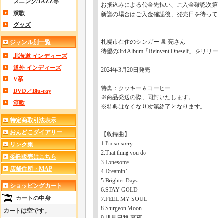
スニング/JAZZ等
お振込みによる代金先払い、ご入金確認次第
演歌
新譜の場合はご入金確認後、発売日を待って
---------------------------------------------------------
グッズ
札幌市在住のシンガー 泉 亮さん
ジャンル別一覧
待望の3rd Album「Reinvent Oneself」をリリ
北海道 インディーズ
道外 インディーズ
2024年3月20日発売
V系
特典：クッキー＆コーヒー
DVD／Blu-ray
※商品発送の際、同封いたします。
演歌
※特典はなくなり次第終了となります。
特定商取引法表示
おんどこダイアリー
【収録曲】
1.I'm so sorry
リンク集
2.That thing you do
委託販売はこちら
3.Lonesome
店舗住所・MAP
4.Dreamin’
5.Brighter Days
ショッピングカート
6.STAY GOLD
カートの中身
7.FEEL MY SOUL
8.Sturgeon Moon
カートは空です。
9.川見日和-暮夜-