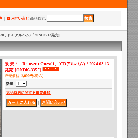
内
｜
お問い合せ
商品検索
:
neself」(CDアルバム)「2024.03.13発売]
泉 亮 / 「Reinvent Oneself」(CDアルバム)「2024.03.13
発売]
[
ONDK-3355
]
販売価格
:
2,000円
(税込)
数量
:
返品特約に関する重要事項
｜