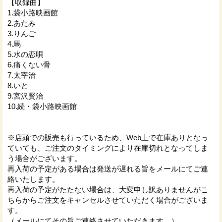
【収録曲】
1.袋小路映画館
2.あたみ
3.りんご
4.馬
5.水の恋唄
6.痛くない骨
7.太宰治
8.いと
9.宮沢賢治
10.続・袋小路映画館
※店頭での販売も行っているため、Web上で在庫ありとなっ
ていても、ご注文のタイミングにより在庫切れとなってしま
う場合がございます。
再入荷の予定がある場合は発送が遅れる旨をメールにてご連
絡いたします。
再入荷の予定がたたない場合は、大変申し訳ありませんがこ
ちらからご注文をキャンセルさせていただく場合がございま
す。
（メールにてその旨ご連絡させていただきます。）