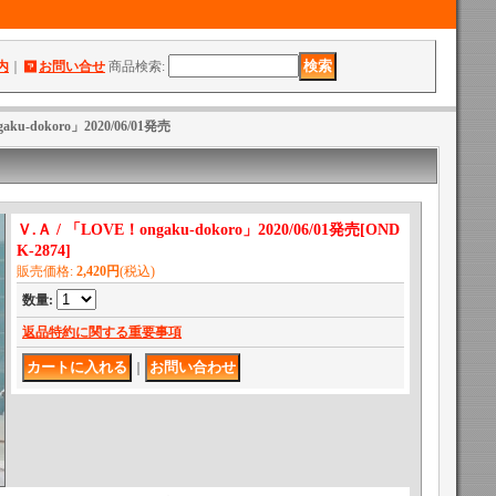
内
｜
お問い合せ
商品検索
:
aku-dokoro」2020/06/01発売
Ｖ.Ａ / 「LOVE！ongaku-dokoro」2020/06/01発売
[
OND
K-2874
]
販売価格
:
2,420円
(税込)
数量
:
返品特約に関する重要事項
｜