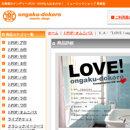
北海道のインディーズCD・DVDならおまかせ！ ミュージックショップ 音楽処
ご利用案
ホーム
｜
J-POP / オムニバス
｜
Ｖ.Ａ / 「LOVE！ong
商品カテゴリ一覧
J-POP / ア行
商品詳細
J-POP / カ行
J-POP / サ行
J-POP / タ行
J-POP / ナ行
J-POP / ハ行
J-POP / マ行
J-POP / ヤ行
J-POP / ラ行
J-POP / ワ行
J-POP / オムニバス
ライブチケット
クラシック/イージーリ