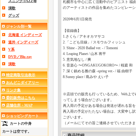
スニング/JAZZ等
札幌市を中心に広く活動中のピアニスト 福
のアーティストの作品を集めたコンピレーシ
演歌
グッズ
2020年6月1日発売
ジャンル別一覧
【収録曲】
北海道 インディーズ
1.さくら / アキオカマサコ
道外 インディーズ
2.「こども目線」/ スモウルフィッシュ
3. Shine - 2020 Ballad ver. - / Tomomi
V系
4. Leaping Planet / 山木 将平
DVD／Blu-ray
5. 意気地なし / 爽
演歌
6. 音楽心 〜ONGAKUGOKORO〜 / 桜庭 和
7 .深く鎮める雅の森 -spring ver.- / 福 由樹子
特定商取引法表示
8.Sunny place / 島みや えい子
おんどこダイアリー
リンク集
※店頭での販売も行っているため、Web上
委託販売はこちら
ってしまう場合がございます。
店舗住所・MAP
再入荷の予定がある場合は発送が遅れる旨を
再入荷の予定がたたない場合は、大変申し訳
ショッピングカート
ございます。
（メールにてその旨ご連絡させていただきま
カートの中身
カートは空です。
商品詳細