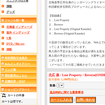
スニング/JAZZ等
北海道帯広市出身のシンガーソングライター
演歌
作詞家松井五郎氏プロデュースによる1stシ
グッズ
【収録曲】
１．Lost Property
ジャンル別一覧
２．Reverse
北海道 インディーズ
３．Lost Property (Original Karaoke)
道外 インディーズ
４．Reverse (Original Karaoke)
V系
※店頭での販売も行っているため、Web上
DVD／Blu-ray
ってしまう場合がございます。
演歌
再入荷の予定がある場合は発送が遅れる旨を
再入荷の予定がたたない場合は、大変申し訳
特定商取引法表示
ございます。
おんどこダイアリー
（メールにてその旨ご連絡させていただきま
リンク集
北広 昌 / Lost Property / Reverse
[
ONDK
委託販売はこちら
販売価格
:
1,100円
(税込)
店舗住所・MAP
数量
:
ショッピングカート
返品特約に関する重要事項
カートの中身
｜
カートは空です。