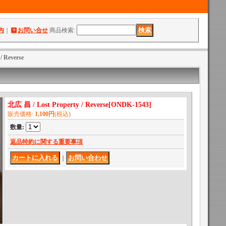
内
｜
お問い合せ
商品検索
:
/ Reverse
北広 昌 / Lost Property / Reverse
[
ONDK-1543
]
販売価格
:
1,100円
(税込)
数量
:
返品特約に関する重要事項
｜