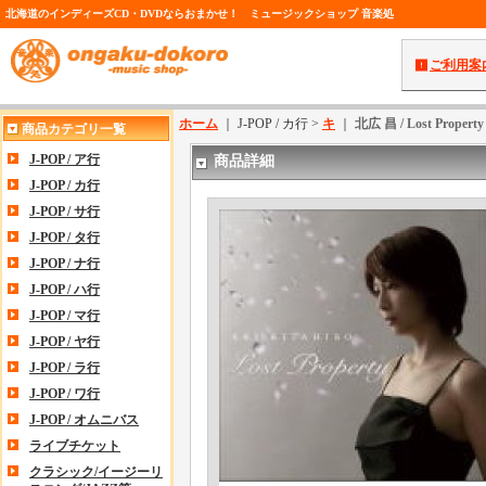
北海道のインディーズCD・DVDならおまかせ！ ミュージックショップ 音楽処
ご利用案
ホーム
｜ J-POP / カ行 >
キ
｜
北広 昌 / Lost Property 
商品カテゴリ一覧
J-POP / ア行
商品詳細
J-POP / カ行
J-POP / サ行
J-POP / タ行
J-POP / ナ行
J-POP / ハ行
J-POP / マ行
J-POP / ヤ行
J-POP / ラ行
J-POP / ワ行
J-POP / オムニバス
ライブチケット
クラシック/イージーリ