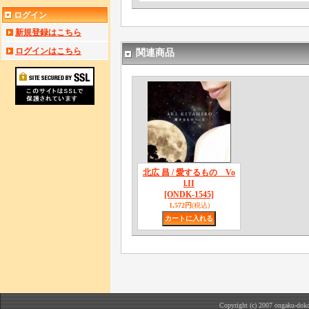
ログイン
新規登録はこちら
ログインはこちら
関連商品
北広 昌 / 愛するもの Vo
l.II
[ONDK-1545]
1,572円
(税込)
Copyright (c) 2007 ongaku-doko