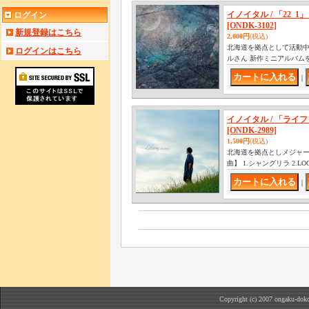
イノイタル / 「22_1」 [2
ログイン
[ONDK-3102]
新規登録はこちら
2,000円
(税込)
北海道を拠点として活動中 
ログインはこちら
ルさん 新作ミニアルバムをリ
｜
イノイタル / 「ライ
[ONDK-2989]
1,500円
(税込)
北海道を拠点としメジャーデ
曲】 1.シャングリラ 2.L
｜
Copyright (c) 2007 ongaku-doko