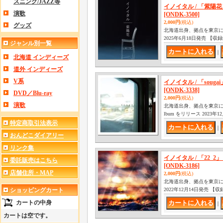
スニング/JAZZ等
イノイタル / 「紫陽花」(C
演歌
[ONDK-3500]
2,000円
(税込)
グッズ
北海道出身、拠点を東京に
2025年6月18日発売 【収
ジャンル別一覧
｜
北海道 インディーズ
道外 インディーズ
V系
イノイタル / 「sougai」
[ONDK-3338]
DVD／Blu-ray
2,000円
(税込)
演歌
北海道出身、拠点を東京に移
lbum をリリース 2023年1
特定商取引法表示
｜
おんどこダイアリー
リンク集
イノイタル / 「22_2」 [2
委託販売はこちら
[ONDK-3186]
店舗住所・MAP
2,000円
(税込)
北海道出身、拠点を東京に移し
ショッピングカート
2022年12月14日発売 【
カートの中身
｜
カートは空です。