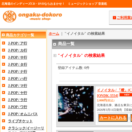
北海道のインディーズCD・DVDならおまかせ！ ミュージックショップ 音楽処
ご利用案
ホーム
｜
"イノイタル"
の
検索結果
商品カテゴリ一覧
J-POP / ア行
商品一覧
J-POP / カ行
"イノイタル"
の
検索結果
J-POP / サ行
J-POP / タ行
登録アイテム数
:
6件
J-POP / ナ行
J-POP / ハ行
J-POP / マ行
イノイタル / 「曖」(CD/
J-POP / ヤ行
[ONDK-3554]
J-POP / ラ行
2,000円
(税込)
北海道出身、拠点を東京に
J-POP / ワ行
2026年3月11日発売 【収録
J-POP / オムニバス
｜
ライブチケット
クラシック/イージーリ