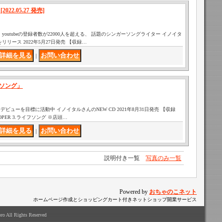
022.05.27 発売]
youtubeの登録者数が22000人を超える、 話題のシンガーソングライター イノイタ
リース 2022年5月27日発売 【収録…
｜
フソング」
ビューを目標に活動中 イノイタルさんのNEW CD 2021年8月31日発売 【収録
OOPER 3.ライフソング ※店頭…
｜
説明付き一覧
写真のみ一覧
Powered by
おちゃのこネット
ホームページ作成とショッピングカート付きネットショップ開業サービス
ro All Rights Reserved