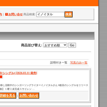
内
｜
お問い合せ
商品検索
:
商品並び替え
:
説明付き一覧
写真のみ一覧
シングル) [2026.03.11 発売]
移し活動中のシンガーソングライターイノイタルさん 6枚目のシングルをリリース
曲】 1.曖 2.未完成 3.サイレン …
｜