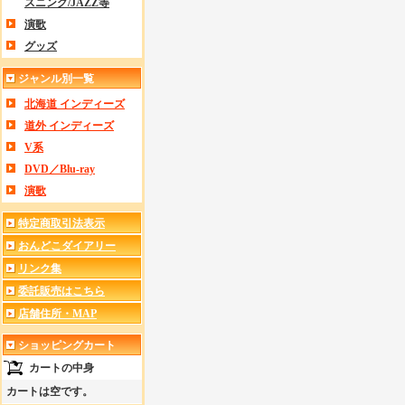
スニング/JAZZ等
演歌
グッズ
ジャンル別一覧
北海道 インディーズ
道外 インディーズ
V系
DVD／Blu-ray
演歌
特定商取引法表示
おんどこダイアリー
リンク集
委託販売はこちら
店舗住所・MAP
ショッピングカート
カートの中身
カートは空です。