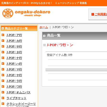
北海道のインディーズCD・DVDならおまかせ！ ミュージックショップ 音楽処
ご利用案
ホーム
｜
J-POP / ワ行 > ン
商品カテゴリ一覧
J-POP / ア行
商品一覧
J-POP / カ行
J-POP / ワ行 > ン
J-POP / サ行
J-POP / タ行
登録アイテム数
:
0件
J-POP / ナ行
J-POP / ハ行
J-POP / マ行
J-POP / ヤ行
J-POP / ラ行
J-POP / ワ行
J-POP / オムニバス
ライブチケット
クラシック/イージーリ