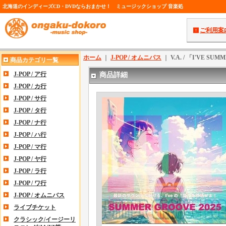
北海道のインディーズCD・DVDならおまかせ！ ミュージックショップ 音楽処
ご利用案
ホーム
｜
J-POP / オムニバス
｜
V.A. / 「I'VE SU
商品カテゴリ一覧
J-POP / ア行
商品詳細
J-POP / カ行
J-POP / サ行
J-POP / タ行
J-POP / ナ行
J-POP / ハ行
J-POP / マ行
J-POP / ヤ行
J-POP / ラ行
J-POP / ワ行
J-POP / オムニバス
ライブチケット
クラシック/イージーリ