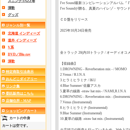
スニング/JAZZ等
I've Sound最新コンピレーションアルバム『 I'V
演歌
I've Soundが贈る、真夏のハイレゾ・サウ
グッズ
ＣＤ盤をリリース
ジャンル別一覧
2025年10月24日発売
北海道 インディーズ
道外 インディーズ
V系
全トラック 20(内10トラック / オーディオコ
DVD／Blu-ray
演歌
【収録曲】
1.DROWNING - Reverberation mix - / MOMO
特定商取引法表示
2.Venus / R.I.N.A
おんどこダイアリー
3.ヒラミヒラミナ / IKU
4.Blue Summer/ 佐藤アスカ
リンク集
5.夏草の線路 -straw hat mix- / NAMI,R.I.N.A
委託販売はこちら
6.DROWNING - Reverberation mix - (Instrumenta
店舗住所・MAP
7.Venus (Instrumental)
8.ヒラミヒラミナ (Instrumental)
ショッピングカート
9.Blue Summer (Instrumental)
カートの中身
10.夏草の線路 -straw hat mix- (Instrumental)
カートは空です。
※店頭での販売も行っているため、Web上